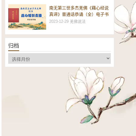
南无第三世多杰羌佛《藉心经说
真谛》普通话恭诵（全）电子书
2023-12-29
羌佛说法
归档