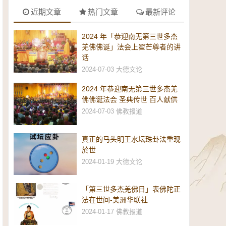
近期文章
热门文章
最新评论
2024 年「恭迎南无第三世多杰
羌佛佛诞」法会上翟芒尊者的讲
话
2024-07-03
大德文论
2024 年恭迎南无第三世多杰羌
佛佛诞法会 圣典传世 百人献供
2024-07-03
佛教报道
真正的马头明王水坛珠卦法重现
於世
2024-01-19
大德文论
「第三世多杰羌佛日」表佛陀正
法在世间-美洲华联社
2024-01-17
佛教报道