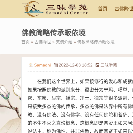
首页
古佛降
佛教简略传承皈依境
首页
»
古佛降世
»
羌佛介绍
»
佛教简略传承皈依境
Samadhi
2022-12-03 18:52
三昧学苑
在我们这个世界上，如果按修行的发心和成就
如果按照佛教的派别来分，藏密分为宁玛、噶举、
密、东密、显宗、禅宗、净土、律宗等很多派别，
是接受多杰羌佛的传承，多杰羌佛是法界中所有佛
教、没有佛法、没有佛学、没有任何佛陀和菩萨、
的不生不灭之真谛概念，这概念即是普贤王如来阿
说法主，称为佛性，并非佛教，故而普贤王如来以