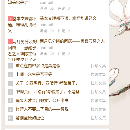
samadhi
浏览: 51
评论: 0
基本文理都不通，难怪乱讲经义
2
samadhi
浏览: 25
评论: 0
两月见分晓的回顾——愚蠢邪恶之人
3
帮陈宝恒生快速挖掘了坟墓
samadhi
浏览: 29
评论: 0
重点在内密灌顶是真是假
拉珍文集
4
上师与众生是否平等
拉珍文集
5
关于《“四明行、四暗行”考验弟子，
拉珍文集
6
不是圣者，即是邪师》的补充
“四明行、四暗行”考验弟子，不是圣
拉珍文集
7
者，即是邪师！
痴呆人才会用假文证公开出书
拉珍文集
8
修行人不要忘了目的——解脱
拉珍文集
9
鉴别圣德的级位
拉珍文集
10