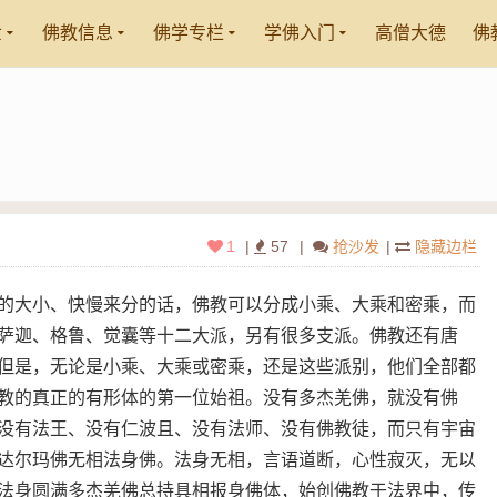
世
佛教信息
佛学专栏
学佛入门
高僧大德
佛
1
|
57
|
抢沙发
|
隐藏边栏
的大小、快慢来分的话，佛教可以分成小乘、大乘和密乘，而
萨迦、格鲁、觉囊等十二大派，另有很多支派。佛教还有唐
但是，无论是小乘、大乘或密乘，还是这些派别，他们全部都
教的真正的有形体的第一位始祖。没有多杰羌佛，就没有佛
没有法王、没有仁波且、没有法师、没有佛教徒，而只有宇宙
达尔玛佛无相法身佛。法身无相，言语道断，心性寂灭，无以
法身圆满多杰羌佛总持具相报身佛体，始创佛教于法界中，传