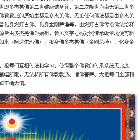
世即多杰羌佛第二世维摩诘圣尊，第二次降世为南无第三世多
佛教教派的原始主都是多杰羌佛，无论任何佛法都是由多杰羌
曾化身燃灯古佛、化身金刚萨埵等，由燃灯古佛传授佛法给释
源皆由多杰羌佛为始祖，参见文字号码对照传承皈依境便可粗
如来（阿达尔玛佛）、报身佛多杰羌佛（金刚总持）、化身金
，祖师们互相传法和学习，使得整个佛教的传承系统无比庞
篇幅所限，无法将所有佛教教派、诸佛菩萨、大祖师们全部刊
统正确无偏。