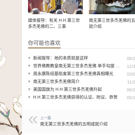
媒体报导：有关 H.H.第三世
南无第三世多杰羌佛的
多杰羌佛的二、三事
就介绍
你可能也喜欢
♥
新闻报导：祂的本质就是这样
06/
♥
世界佛教教皇南无第三世多杰羌佛 单手勾提 437.2 磅金刚杵-维加斯新闻报
12/
♥
周永康陈绍基陷害第三世多杰羌佛真相曝光
03/
♥
南无第三世多杰羌佛简介
11/
♥
美国国旗为 H.H.第三世多杰羌佛升起
06/
♥
H.H.第三世多杰羌佛获得的认证、附议、恭贺
05/
上一篇
南无第三世多杰羌佛的五明成就介绍