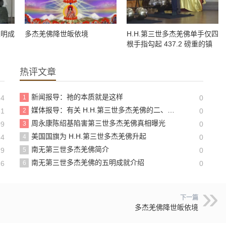
五明成
多杰羌佛降世皈依境
H.H.第三世多杰羌佛单手仅四
根手指勾起 437.2 磅重的镇
殿金刚杵-美新社
热评文章
新闻报导：祂的本质就是这样
24
1
0
媒体报导：有关 H.H.第三世多杰羌佛的二、三事
31
2
0
周永康陈绍基陷害第三世多杰羌佛真相曝光
09
3
0
美国国旗为 H.H.第三世多杰羌佛升起
24
4
0
南无第三世多杰羌佛简介
29
5
0
南无第三世多杰羌佛的五明成就介绍
16
6
0
下一篇
多杰羌佛降世皈依境