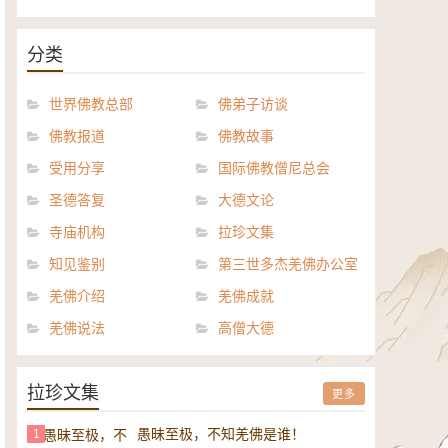
《般若波罗密多心经讲义》电子
正《达摩祖师论》电子书
书
分类
世界佛教总部
佛弟子访谈
佛教报道
佛教故事
受用分享
国际佛教僧尼总会
圣德答复
大德文论
寺庙机构
拉珍文集
知见鉴别
第三世多杰羌佛办公室
羌佛介绍
羌佛成就
羌佛说法
高僧大德
拉珍文集
更多
愚昧至极，不知羌佛是谁！
1