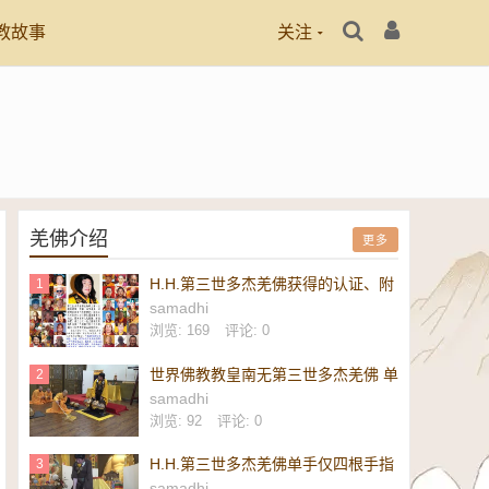
教故事
关注
羌佛介绍
更多
H.H.第三世多杰羌佛获得的认证、附
1
议、恭贺
samadhi
浏览: 169
评论: 0
世界佛教教皇南无第三世多杰羌佛 单
2
手勾提 437.2 磅金刚杵-维加斯新闻
samadhi
报
浏览: 92
评论: 0
H.H.第三世多杰羌佛单手仅四根手指
3
勾起 437.2 磅重的镇殿金刚杵-美新
samadhi