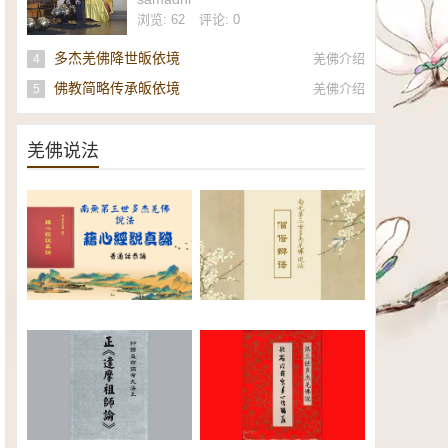
社
浏览: 62
评论: 0
多杰羌佛降世皈依境
羌佛介绍
4
佛教简略传承皈依境
羌佛介绍
5
羌佛说法
南无第三世多杰羌佛《藉心经说
南无第三世多杰羌佛说法：僧俗
真谛》普通话恭诵（全）电子书
辩语