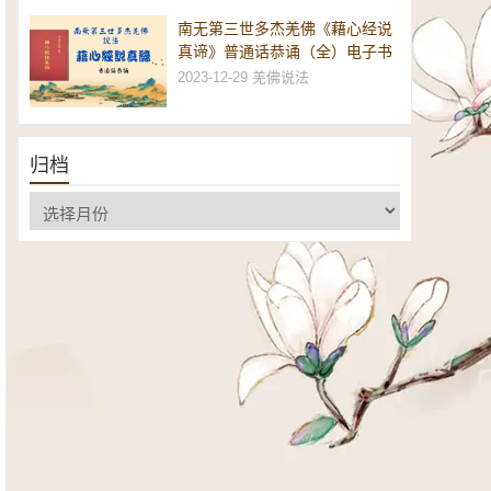
南无第三世多杰羌佛《藉心经说
真谛》普通话恭诵（全）电子书
2023-12-29
羌佛说法
归档