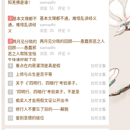
samadhi
浏览: 51
评论: 0
基本文理都不通，难怪乱讲经义
2
samadhi
浏览: 25
评论: 0
两月见分晓的回顾——愚蠢邪恶之人
3
帮陈宝恒生快速挖掘了坟墓
samadhi
浏览: 29
评论: 0
重点在内密灌顶是真是假
拉珍文集
4
上师与众生是否平等
拉珍文集
5
关于《“四明行、四暗行”考验弟子，
拉珍文集
6
不是圣者，即是邪师》的补充
“四明行、四暗行”考验弟子，不是圣
拉珍文集
7
者，即是邪师！
痴呆人才会用假文证公开出书
拉珍文集
8
修行人不要忘了目的——解脱
拉珍文集
9
鉴别圣德的级位
拉珍文集
10