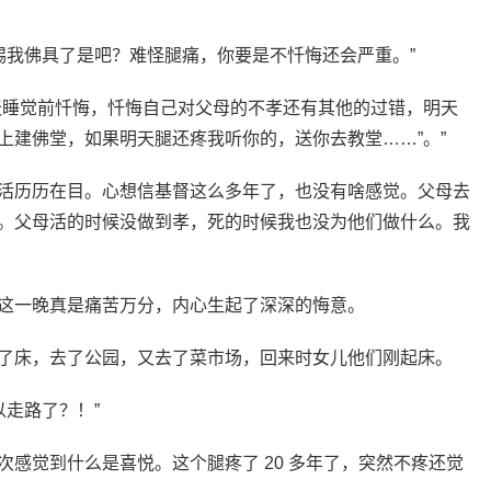
踢我佛具了是吧？难怪腿痛，你要是不忏悔还会严重。”
天睡觉前忏悔，忏悔自己对父母的不孝还有其他的过错，明天
上建佛堂，如果明天腿还疼我听你的，送你去教堂……”。”
活历历在目。心想信基督这么多年了，也没有啥感觉。父母去
。父母活的时候没做到孝，死的时候我也没为他们做什么。我
这一晚真是痛苦万分，内心生起了深深的悔意。
了床，去了公园，又去了菜市场，回来时女儿他们刚起床。
以走路了？！”
感觉到什么是喜悦。这个腿疼了 20 多年了，突然不疼还觉