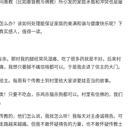
同善教（比如基督教与佛教）所引发的家庭矛盾和冲突也是屡
怎么办？该如何处理能保证家庭的美满和谐与健康快乐呢？下
真实感人，值得一读。
年有余。那时我的腿经常风湿痛，吃了很多药就是不好。后来村
痛，我想只要腿不痛信啥都可以。于是我走进了信主的大门。
给主。每周有个传教士到村里给大家讲夏娃亚当的故事。
类！只要不吃血，杀鸡杀猫杀狗都可以。村里有信佛的，我们
。
传教的，他们怎么说，我就怎么听！我每天对主虔诚祷告。可
走路越来越痛。但我不敢怀疑祷告的力量，也不敢怀疑传教士