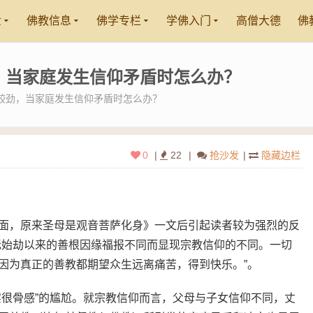
世
佛教信息
佛学专栏
学佛入门
高僧大德
佛
，当家庭发生信仰矛盾时怎么办？
较劲，当家庭发生信仰矛盾时怎么办？
0
|
22
|
抢沙发
|
隐藏边栏
面，原来圣母是观音菩萨化身》一文后引起读者较为强烈的反
无始劫以来的善根因缘福报不同而显现宗教信仰的不同。一切
因为真正的善教都期望众生远离痛苦，得到快乐。”。
实很骨感”的尴尬。就宗教信仰而言，父母与子女信仰不同，丈