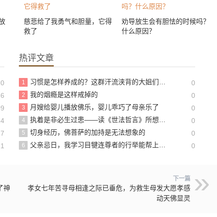
放
慈悲给了我勇气和胆量，它得
劝导放生会有胆怯的时候吗？
救了
什么原因？
热评文章
习惯是怎样养成的？这群汗流浃背的大姐们给了我答案
20
1
0
我的烟瘾是这样戒掉的
26
2
0
月嫂给婴儿播放佛乐，婴儿乖巧了母亲乐了
09
3
0
执着是非必生过患——读《世法哲言》所想到的
14
4
0
切身经历，佛菩萨的加持是无法想象的
27
5
0
父亲忌日，我学习目犍连尊者的行举能帮上父亲吗？
21
6
0
下一篇
了神
孝女七年苦寻母相逢之际已垂危，为救生母发大愿孝感
动天佛显灵