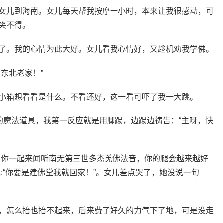
女儿到海南。女儿每天帮我按摩一小时，本来让我很感动，可
笑不得。
了。我的心情为此大好。女儿看我心情好，又趁机劝我学佛。
东北老家！”
小箱想看看是什么。不看还好，这一看可吓了我一大跳。
的魔法道具，我第一反应就是用脚踢，边踢边祷告：“主呀，快
，你一起来闻听南无第三世多杰羌佛法音，你的腿会越来越好
:“你要是建佛堂我就回家！”。女儿差点哭了，她没说一句
，怎么抬也抬不起来，后来费了好久的力气下了地，可是没走