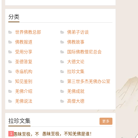
《般若波罗密多心经讲义》电子
正《达摩祖师论》电子书
书
分类
世界佛教总部
佛弟子访谈
佛教报道
佛教故事
受用分享
国际佛教僧尼总会
圣德答复
大德文论
寺庙机构
拉珍文集
知见鉴别
第三世多杰羌佛办公室
羌佛介绍
羌佛成就
羌佛说法
高僧大德
拉珍文集
更多
愚昧至极，不知羌佛是谁！
1