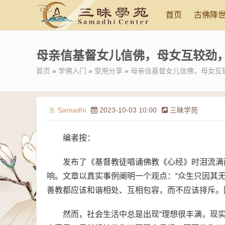
首页
古佛降
母亲信基督女儿信佛，母女互较劲
首页
»
学佛入门
»
受用分享
»
母亲信基督女儿信佛，母女互
Samadhi
2023-10-03 10:00
三昧学苑
编者按：
发布了《基督教徒唱诵佛教《心经》时泪流满
响。文章以真实事例阐明一个观点：“众生只因其
善教都应该和谐相处、互相包容，而不应该排斥。
然而，社会生活中总是出现“理想很丰满，现