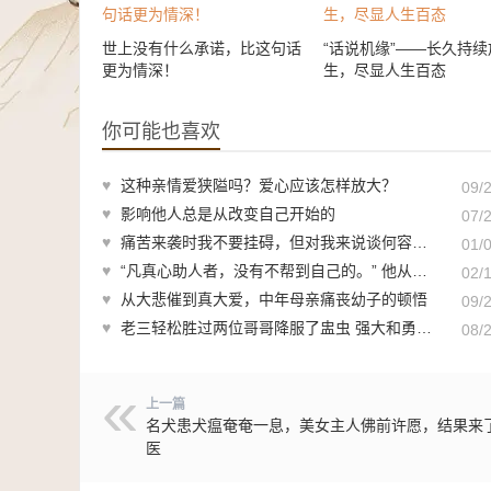
世上没有什么承诺，比这句话
“话说机缘”——长久持续
更为情深！
生，尽显人生百态
你可能也喜欢
♥
这种亲情爱狭隘吗？爱心应该怎样放大？
09/
♥
影响他人总是从改变自己开始的
07/
♥
痛苦来袭时我不要挂碍，但对我来说谈何容易啊！
01/
♥
“凡真心助人者，没有不帮到自己的。” 他从打工仔变为“大贵人”
02/
♥
从大悲催到真大爱，中年母亲痛丧幼子的顿悟
09/
♥
老三轻松胜过两位哥哥降服了盅虫 强大和勇猛却不能制服盅虫？
08/
上一篇
名犬患犬瘟奄奄一息，美女主人佛前许愿，结果来
医