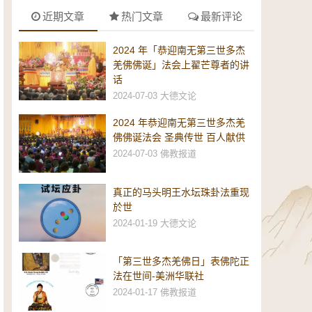
近期文章
热门文章
最新评论
2024 年「恭迎南无第三世多杰
羌佛佛诞」法会上翟芒尊者的讲
话
2024-07-03
大德文论
2024 年恭迎南无第三世多杰羌
佛佛诞法会 圣典传世 百人献供
2024-07-03
佛教报道
真正的马头明王水坛珠卦法重现
於世
2024-01-19
大德文论
「第三世多杰羌佛日」表佛陀正
法在世间-美洲华联社
2024-01-17
佛教报道