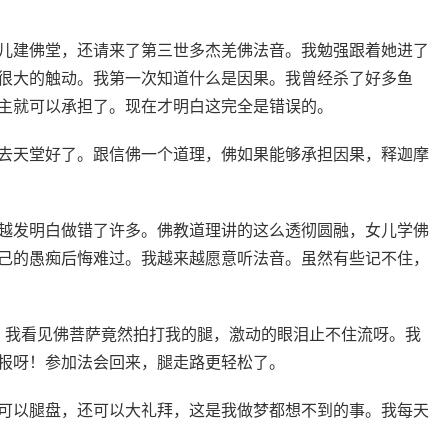
儿建佛堂，还请来了第三世多杰羌佛法音。我勉强跟着她进了
很大的触动。我第一次知道什么是因果。我曾经杀了好多鱼
主就可以承担了。现在才明白这完全是错误的。
去天堂好了。跟信佛一个道理，佛如果能够承担因果，释迦摩
越发明白做错了许多。佛教道理讲的这么透彻圆融，女儿学佛
己的愚痴后悔难过。我越来越愿意听法音。虽然有些记不住，
会。我看见佛菩萨竟然拍打我的腿，激动的眼泪止不住流呀。我
报呀！参加法会回来，腿走路更轻松了。
可以腿盘，还可以大礼拜，这是我做梦都想不到的事。我每天