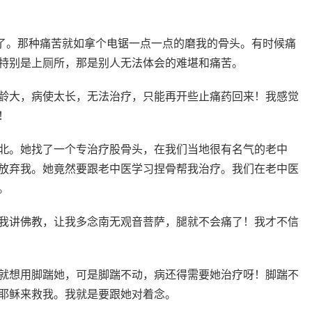
走路了。那种痛苦就如拿个电锯一点一点的磨我的骨头。有时候痛
特别是上厕所，那是别人无法体会的难堪和痛苦。
龄大，病使太长，无法治疗，只能再开些止痛药回来！我感觉
！
北。她找了一个专治疗股骨头，在我们当地很有名气的老中
放弃我。她竟然要跟老中医学习捏骨帮我治疗。我们在老中医
。
我讲佛教，让我多念南无观音菩萨，腿就不会痛了！我才不信
就想用脚踹她，可是脚踹不动，病还得需要她治疗呀！脚踹不
耶稣来救我。我就是要跟她对着念。