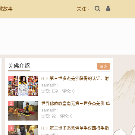
教故事
关注
羌佛介绍
更多
H.H.第三世多杰羌佛获得的认证、附
1
议、恭贺
samadhi
浏览: 169
评论: 0
世界佛教教皇南无第三世多杰羌佛 单
2
手勾提 437.2 磅金刚杵-维加斯新闻
samadhi
报
浏览: 92
评论: 0
H.H.第三世多杰羌佛单手仅四根手指
3
勾起 437.2 磅重的镇殿金刚杵-美新
samadhi