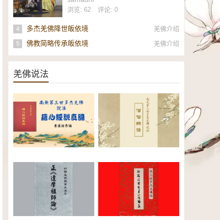
社
浏览: 62
评论: 0
多杰羌佛降世皈依境
羌佛介绍
4
佛教简略传承皈依境
羌佛介绍
5
羌佛说法
南无第三世多杰羌佛《藉心经说
南无第三世多杰羌佛说法：僧俗
真谛》普通话恭诵（全）电子书
辩语