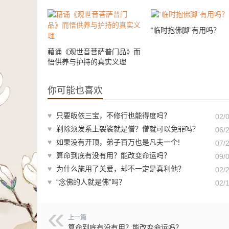
“临时抱佛脚”有用吗？
藉诵《观世音菩萨普门品》而
悟供养与护持的真实义理
你可能也喜欢
♥
只要皈依三宝，不修行也能得度吗？
02/
♥
剃除须发系上袈裟就是僧？僧就可以免罪吗？
06/
♥
如果没有开顶，弟子百万也是凡夫一个!
07/
♥
算命到底有没有用？能改变命运吗？
09/
♥
为什么施用了关爱，却不一定是真利他？
02/
♥
“念佛的人就是佛”吗？
02/
上一篇
算命到底有没有用？能改变命运吗？