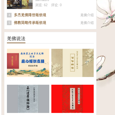
社
浏览: 62
评论: 0
多杰羌佛降世皈依境
羌佛介绍
4
佛教简略传承皈依境
羌佛介绍
5
羌佛说法
南无第三世多杰羌佛《藉心经说
南无第三世多杰羌佛说法：僧俗
真谛》普通话恭诵（全）电子书
辩语