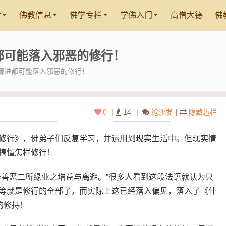
世
佛教信息
佛学专栏
学佛入门
高僧大德
佛
都可能落入邪恶的修行！
精进都可能落入邪恶的修行！
0
|
14
|
抢沙发
|
隐藏边栏
修行》，佛弟子们反复学习，并运用到现实生活中。但现实情
搞懂怎样修行！
修善恶二所缘业之增益与离避。”很多人看到这段法语就认为只
等就是修行的全部了，而实际上这已经落入偏见，落入了《什
的修持！