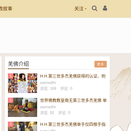
教故事
关注
羌佛介绍
更多
H.H.第三世多杰羌佛获得的认证、附
1
议、恭贺
samadhi
浏览: 169
评论: 0
世界佛教教皇南无第三世多杰羌佛 单
2
手勾提 437.2 磅金刚杵-维加斯新闻
samadhi
报
浏览: 92
评论: 0
H.H.第三世多杰羌佛单手仅四根手指
3
勾起 437.2 磅重的镇殿金刚杵-美新
samadhi