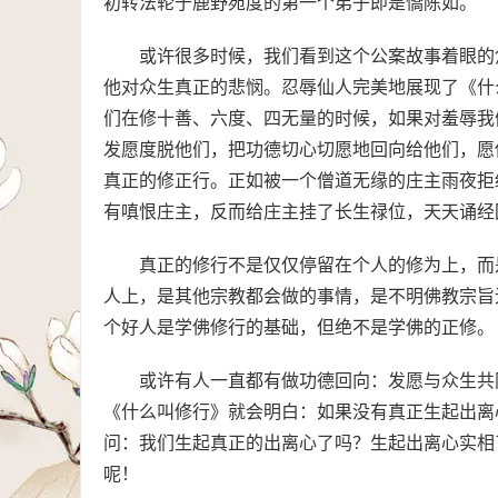
初转法轮于鹿野苑度的第一个弟子即是憍陈如。
或许很多时候，我们看到这个公案故事着眼的
他对众生真正的悲悯。忍辱仙人完美地展现了《什
们在修十善、六度、四无量的时候，如果对羞辱我
发愿度脱他们，把功德切心切愿地回向给他们，愿
真正的修正行。正如被一个僧道无缘的庄主雨夜拒
有嗔恨庄主，反而给庄主挂了长生禄位，天天诵经
真正的修行不是仅仅停留在个人的修为上，而
人上，是其他宗教都会做的事情，是不明佛教宗旨
个好人是学佛修行的基础，但绝不是学佛的正修。
或许有人一直都有做功德回向：发愿与众生共
《什么叫修行》就会明白：如果没有真正生起出离
问：我们生起真正的出离心了吗？生起出离心实相
呢！