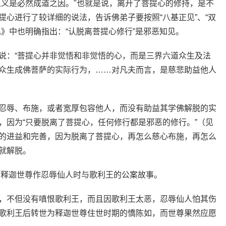
之义是必然成道之因。"也就是说，离开了菩提心的修持，是不
心进行了较详细的说法，告诉佛弟子要按照“八基正见”、“双
》中也明确指出：“认脱离菩提心修行”是邪恶知见。
说：“菩提心并非觉悟和非觉悟的心，而是三界六道众生及法
众生成佛菩萨的实际行为，……对凡夫而言，是慈悲助益他人
忍辱、布施，或者宽厚包容他人，而没有助益其学佛解脱的实
，因为“只要脱离了菩提心，任何修行都是邪恶的修行。”（见
的进益和完善，因为脱离了菩提心，再怎么慈心布施，再怎么
就解脱。
 释迦世尊作忍辱仙人时与歌利王的公案故事。
，不但没有嗔恨歌利王，而且因歌利王太恶，忍辱仙人怕其伤
歌利王后转世为释迦世尊住世时期的憍陈如，而世尊果然应愿