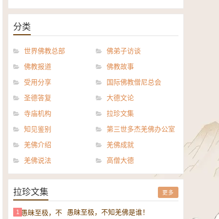
《般若波罗密多心经讲义》电子
正《达摩祖师论》电子书
书
分类
世界佛教总部
佛弟子访谈
佛教报道
佛教故事
受用分享
国际佛教僧尼总会
圣德答复
大德文论
寺庙机构
拉珍文集
知见鉴别
第三世多杰羌佛办公室
羌佛介绍
羌佛成就
羌佛说法
高僧大德
拉珍文集
更多
愚昧至极，不知羌佛是谁！
1