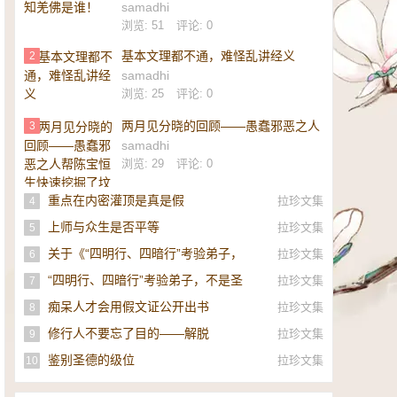
samadhi
浏览: 51
评论: 0
基本文理都不通，难怪乱讲经义
2
samadhi
浏览: 25
评论: 0
两月见分晓的回顾——愚蠢邪恶之人
3
帮陈宝恒生快速挖掘了坟墓
samadhi
浏览: 29
评论: 0
重点在内密灌顶是真是假
拉珍文集
4
上师与众生是否平等
拉珍文集
5
关于《“四明行、四暗行”考验弟子，
拉珍文集
6
不是圣者，即是邪师》的补充
“四明行、四暗行”考验弟子，不是圣
拉珍文集
7
者，即是邪师！
痴呆人才会用假文证公开出书
拉珍文集
8
修行人不要忘了目的——解脱
拉珍文集
9
鉴别圣德的级位
拉珍文集
10