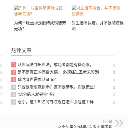
为何一味坐禅是磨砖成镜徒劳
对生活不执着，并不是随波逐
无功？
流
热评文章
从世间法到出世法，成功者都是有备而来，我们做好准备了吗？
08
1
0
是不是真正的高僧大德， 必须经过圣考来鉴别
28
2
0
佛陀降世需要认证吗？
20
3
0
只要是袈裟就供奉？这不是恭敬，而是造业！
09
4
0
“念佛的人就是佛”吗？
22
5
0
悲乎，这个知名的寺院现在怎么会是这个样子啊？！
15
6
0
下一篇
这个乞丐的“结局”许多人想不到