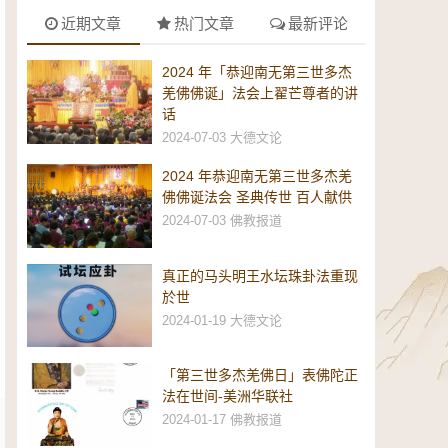
近期文章
热门文章
最新评论
2024 年「恭迎南无第三世多杰
羌佛佛诞」法会上翟芒尊者的讲
话
2024-07-03
大德文论
2024 年恭迎南无第三世多杰羌
佛佛诞法会 圣典传世 百人献供
2024-07-03
佛教报道
真正的马头明王水坛珠卦法重现
於世
2024-01-19
大德文论
「第三世多杰羌佛日」表佛陀正
法在世间-美洲华联社
2024-01-17
佛教报道