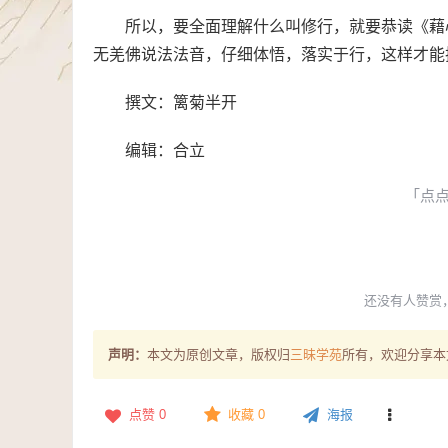
所以，要全面理解什么叫修行，就要恭读《藉
无羌佛说法法音，仔细体悟，落实于行，这样才能
撰文：篱菊半开
编辑：合立
「点
还没有人赞赏
声明：
本文为原创文章，版权归
三昧学苑
所有，欢迎分享本
点赞
0
收藏 0
海报