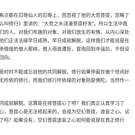
焦点都在忍辱仙人的忍辱上，而忽视了他的大悲菩提，忽略了
么叫修行》里讲的：“大悲之水浇灌菩提籽发”。所以生活中我
们的人、对我们布施的对象、对我们放生的有情，从内心深处
他们正法法缘早日成熟，早日成就解脱，这样我们才能说是在
绝借宿的僧人那样。僧人雨夜遭拒，冒雨回到寺庙后，不但没
回向。
是时时不能或忘自他的共同解脱，修行如果停留在做个世间好
无所依的修行，而我们修行所依缘的对象则是佛陀。当然作一
同成就解脱。这算是在修菩提心了吧？我们真正认真学习了
心，菩提心是无法修起来的，会成为空幻菩提，虚妄之心。试
了吗？如果没有，空幻菩提虚妄之心如何能说是在真正修行