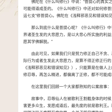
佛陀在《什么叫修行》中说：“菩提心的真实
可能得道成圣的。《什么叫修行》中还对如何修菩提
运七支”修菩提心。佛陀在《浅释邪恶见和错误知见
那么到底什么是菩提心呢？《什么叫修行》中
界诸圣生发的大悲愿力，是以大悲心所实施的利益
愿其学佛解脱。”
由此可见，如果我们只是努力修正自己不贪、
际行为或者生发此大悲愿力，是算不得正修正行的
《浅释邪恶见和错误知见》），只能算是在做人上
修忍辱，再怎么精进，都偏离了正修，都不可能成
在这里我们回顾一个大家都熟知的公案故事：
故事中，忍辱仙人在被歌利王割截身体的时候
害更多众生，发愿成道后，最先度的就是歌利王。